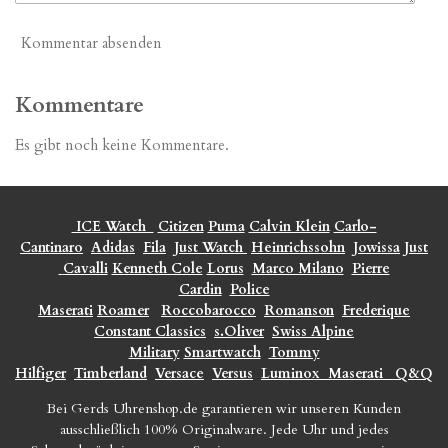
Kommentar absenden
Kommentare
Es gibt noch keine Kommentare.
ICE Watch
Citizen
Puma
Calvin Klein
Carlo-
Cantinaro
Adidas
Fila
Just Watch
Heinrichssohn
Jowissa
Just
Cavalli
Kenneth Cole
Lorus
Marco Milano
Pierre
Cardin
Police
Maserati
Roamer
Roccobarocco
Romanson
Frederique
Constant Classics
s.Oliver
Swiss Alpine
Military
Smartwatch
Tommy
Hilfiger
Timberland
Versace
Versus
Luminox
Maserati
Q&Q
Bei Gerds Uhrenshop.de garantieren wir unseren Kunden
ausschließlich 100% Originalware. Jede Uhr und jedes