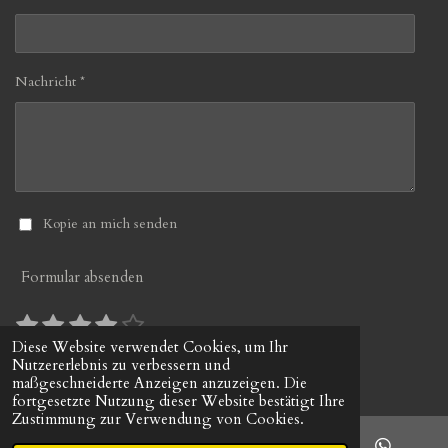
Nachricht *
Kopie an mich senden
Formular absenden
1
2
3
4
5
B
B
S
S
S
S
S
e
e
Diese Website verwendet Cookies, um Ihr
10 Stimmen
w
Nutzererlebnis zu verbessern und
w
t
t
t
t
t
© 2022 - 2026 gerds-uhrenshop.de
e
maßgeschneiderte Anzeigen anzuzeigen. Die
e
e
e
e
e
e
r
fortgesetzte Nutzung dieser Website bestätigt Ihre
r
r
r
r
r
r
t
Zustimmung zur Verwendung von Cookies.
t
u
n
n
n
n
n