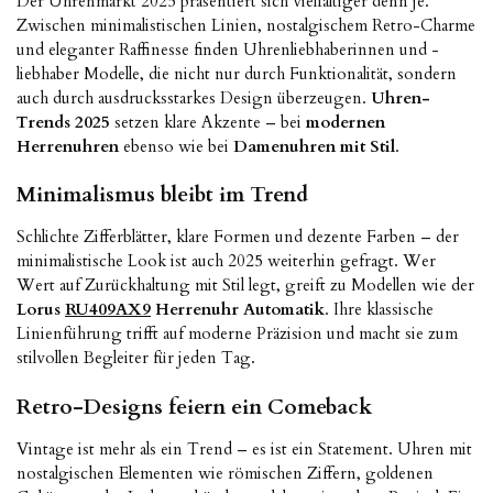
Der Uhrenmarkt 2025 präsentiert sich vielfältiger denn je.
Zwischen minimalistischen Linien, nostalgischem Retro-Charme
und eleganter Raffinesse finden Uhrenliebhaberinnen und -
liebhaber Modelle, die nicht nur durch Funktionalität, sondern
auch durch ausdrucksstarkes Design überzeugen.
Uhren-
Trends 2025
setzen klare Akzente – bei
modernen
Herrenuhren
ebenso wie bei
Damenuhren mit Stil
.
Minimalismus bleibt im Trend
Schlichte Zifferblätter, klare Formen und dezente Farben – der
minimalistische Look ist auch 2025 weiterhin gefragt. Wer
Wert auf Zurückhaltung mit Stil legt, greift zu Modellen wie der
Lorus
RU409AX9
Herrenuhr Automatik
. Ihre klassische
Linienführung trifft auf moderne Präzision und macht sie zum
stilvollen Begleiter für jeden Tag.
Retro-Designs feiern ein Comeback
Vintage ist mehr als ein Trend – es ist ein Statement. Uhren mit
nostalgischen Elementen wie römischen Ziffern, goldenen