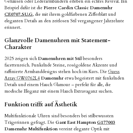
Gehäusen oder Lederarmbändern erleben ein echtes Revival. Ein
Beispiel dafür ist die
Pierre Cardin Classic Damenuhr
CF.0707.SU.G
, die mit ihrem goldfarbenen Zifferblatt und
eleganten Details an den zeitlosen Stil vergangener Jahrzehnte
erinnert.
Glanzvolle Damenuhren mit Statement-
Charakter
2025 zeigen sich
Damenuhren mit Stil
besonders
facettenreich. Funkelnde Steine, roségoldene Akzente und
raffinierte Armbanddesigns stehen hoch im Kurs. Die
Guess
Array GW0762L4
Damenuhr
etwa begeistert mit funkelnden
Details und einem Hauch Glamour – perfekt für alle, die
modische Eleganz mit einem Hauch Extravaganz suchen.
Funktion trifft auf Ästhetik
Multifunktionale Uhren sind besonders bei stilbewussten
Trägerinnen gefragt. Die
Gant East Hampton
G177003
Damenuhr Multifunktion
vereint elegante Optik mit