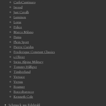
CarloCantinaro
Iwood
Just Cavalli
Luminox
Lorus
Police
Marco Milano
Puma
Plein Sport
Pierre Cardin
Frederique Constant Classics
s.Oliver
Swiss Alpine Military
Tommy Hilfiger
Timberland
Versace
Versus
Roamer
Roccobarocco
Kenneth Cole
Schmuck aus Edelstahl