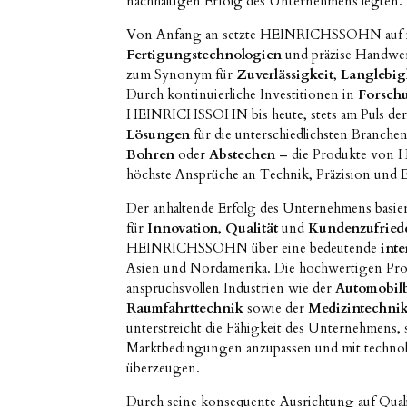
nachhaltigen Erfolg des Unternehmens legten.
Von Anfang an setzte HEINRICHSSOHN auf
Fertigungstechnologien
und präzise Handwe
zum Synonym für
Zuverlässigkeit
,
Langlebig
Durch kontinuierliche Investitionen in
Forsch
HEINRICHSSOHN bis heute, stets am Puls der 
Lösungen
für die unterschiedlichsten Branche
Bohren
oder
Abstechen
– die Produkte von
höchste Ansprüche an Technik, Präzision und Ef
Der anhaltende Erfolg des Unternehmens basie
für
Innovation
,
Qualität
und
Kundenzufried
HEINRICHSSOHN über eine bedeutende
inte
Asien und Nordamerika. Die hochwertigen Pr
anspruchsvollen Industrien wie der
Automobil
Raumfahrttechnik
sowie der
Medizintechni
unterstreicht die Fähigkeit des Unternehmens, s
Marktbedingungen anzupassen und mit technolo
überzeugen.
Durch seine konsequente Ausrichtung auf Qualit