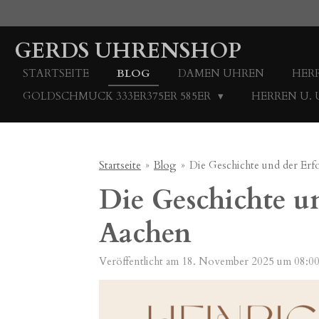
Zum
Hauptinhalt
GERDS UHRENSHOP
springen
STARTSEITE
BLOG
DAMEN UHREN
HER
GOLDSCHMUCK 333ER375ER 585ER
HERREN U.
Startseite
»
Blog
»
Die Geschichte und der 
Die Geschichte 
Aachen
Veröffentlicht am 18. November 2025 um 08:0