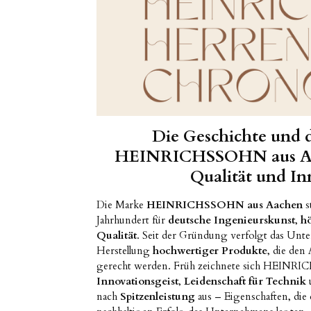
Die Geschichte und d
HEINRICHSSOHN aus Aac
Qualität und In
Die Marke
HEINRICHSSOHN aus Aachen
s
Jahrhundert für
deutsche Ingenieurskunst
,
hö
Qualität
. Seit der Gründung verfolgt das Unter
Herstellung
hochwertiger Produkte
, die de
gerecht werden. Früh zeichnete sich HEIN
Innovationsgeist
,
Leidenschaft für Technik
nach
Spitzenleistung
aus – Eigenschaften, die