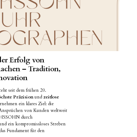
er Erfolg von
hen – Tradition,
novation
teht seit dem frühen 20.
chste Präzision
und
zeitlose
nehmen ein klares Ziel: die
n Ansprüchen von Kunden weltweit
RICHSSOHN durch
und ein kompromissloses Streben
 das Fundament für den