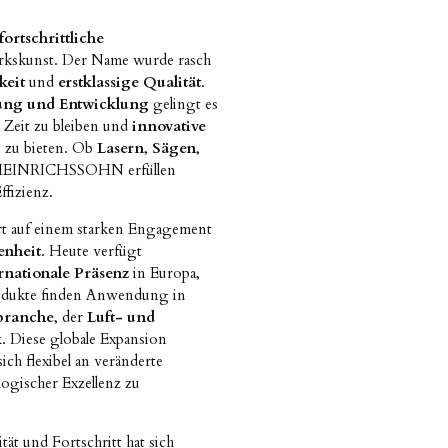
fortschrittliche
rkskunst. Der Name wurde rasch
keit
und
erstklassige Qualität
.
ung und Entwicklung
gelingt es
Zeit zu bleiben und
innovative
n zu bieten. Ob
Lasern
,
Sägen
,
 HEINRICHSSOHN erfüllen
fizienz.
rt auf einem starken Engagement
enheit
. Heute verfügt
rnationale Präsenz
in Europa,
odukte finden Anwendung in
branche
, der
Luft- und
k
. Diese globale Expansion
ich flexibel an veränderte
gischer Exzellenz zu
ät und Fortschritt hat sich