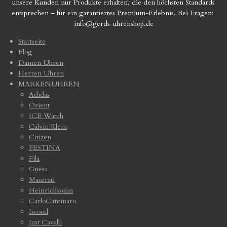
unsere Kunden nur Produkte erhalten, die den höchsten Standards
entsprechen – für ein garantiertes Premium-Erlebnis. Bei Fragen:
info@gerds-uhrenshop.de
Startseite
Blog
Damen Uhren
Herren Uhren
MARKENUHREN
Adidas
Orient
ICE Watch
Calvin Klein
Citizen
FESTINA
Fila
Guess
Maserati
Heinrichssohn
CarloCantinaro
Iwood
Just Cavalli