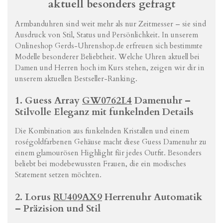
aktuell
besonders
gefragt
Armbanduhren
sind
weit
mehr
als
nur
Zeitmesser –
sie
sind
Ausdruck
von
Stil,
Status
und
Persönlichkeit.
In
unserem
Onlineshop
Gerds-
Uhrenshop.
de
erfreuen
sich
bestimmte
Modelle
besonderer
Beliebtheit.
Welche
Uhren
aktuell
bei
Damen
und
Herren
hoch
im
Kurs
stehen,
zeigen
wir
dir
in
unserem
aktuellen
Bestseller-
Ranking.
1.
Guess
Array
GW0762L4
Damenuhr –
Stilvolle
Eleganz
mit
funkelnden
Details
Die
Kombination
aus
funkelnden
Kristallen
und
einem
roségoldfarbenen
Gehäuse
macht
diese
Guess
Damenuhr
zu
einem
glamourösen
Highlight
für
jedes
Outfit.
Besonders
beliebt
bei
modebewussten
Frauen,
die
ein
modisches
Statement
setzen
möchten.
2.
Lorus
RU409AX9
Herrenuhr
Automatik
–
Präzision
und
Stil