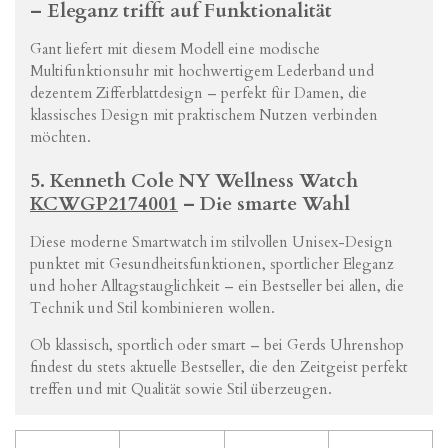
–
Eleganz
trifft
auf
Funktionalität
Gant
liefert
mit
diesem
Modell
eine
modische
Multifunktionsuhr
mit
hochwertigem
Lederband
und
dezentem
Zifferblattdesign –
perfekt
für
Damen,
die
klassisches
Design
mit
praktischem
Nutzen
verbinden
möchten.
5.
Kenneth
Cole
NY
Wellness
Watch
KCWGP2174001
–
Die
smarte
Wahl
Diese
moderne
Smartwatch
im
stilvollen
Unisex-
Design
punktet
mit
Gesundheitsfunktionen,
sportlicher
Eleganz
und
hoher
Alltagstauglichkeit –
ein
Bestseller
bei
allen,
die
Technik
und
Stil
kombinieren
wollen.
Ob
klassisch,
sportlich
oder
smart –
bei
Gerds
Uhrenshop
findest
du
stets
aktuelle
Bestseller,
die
den
Zeitgeist
perfekt
treffen
und
mit
Qualität
sowie
Stil
überzeugen.