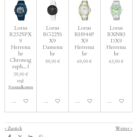
Lorus
Lorus
Lorus
Lorus
R2325PX
RG225S
RH944P
RXN83
9
X9
X9
DX9
Herrenu
Damenu
Herrenu
Herrenu
hr
hr
hr
hr
Chronog
59,90 €
69,90 €
63,90 €
raph...1
39,90 €
zzgl.
Versandkosten
In den Warenkorb
In den Warenkorb
In den Warenkorb
In den Waren
«
Zurück
Weiter
»