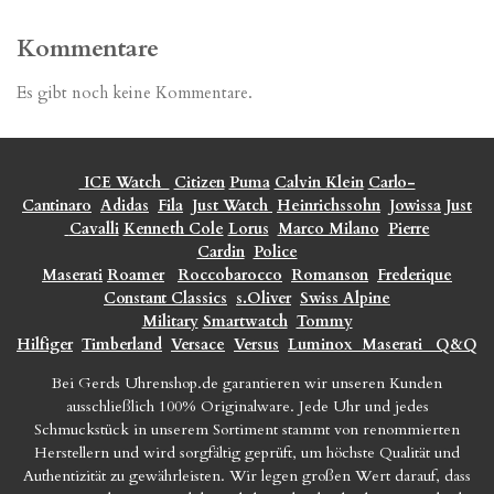
Kommentare
Es gibt noch keine Kommentare.
ICE Watch
Citizen
Puma
Calvin Klein
Carlo-
Cantinaro
Adidas
Fila
Just Watch
Heinrichssohn
Jowissa
Just
Cavalli
Kenneth Cole
Lorus
Marco Milano
Pierre
Cardin
Police
Maserati
Roamer
Roccobarocco
Romanson
Frederique
Constant Classics
s.Oliver
Swiss Alpine
Military
Smartwatch
Tommy
Hilfiger
Timberland
Versace
Versus
Luminox
Maserati
Q&Q
Bei Gerds Uhrenshop.de garantieren wir unseren Kunden
ausschließlich 100% Originalware. Jede Uhr und jedes
Schmuckstück in unserem Sortiment stammt von renommierten
Herstellern und wird sorgfältig geprüft, um höchste Qualität und
Authentizität zu gewährleisten. Wir legen großen Wert darauf, dass