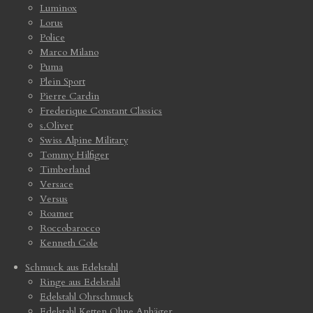
Luminox
Lorus
Police
Marco Milano
Puma
Plein Sport
Pierre Cardin
Frederique Constant Classics
s.Oliver
Swiss Alpine Military
Tommy Hilfiger
Timberland
Versace
Versus
Roamer
Roccobarocco
Kenneth Cole
Schmuck aus Edelstahl
Ringe aus Edelstahl
Edelstahl Ohrschmuck
Edelstahl Ketten Ohne Anhäger