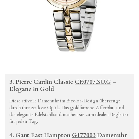
3.
Pierre
Cardin
Classic
CF.
0707.
SU.
G
–
Eleganz
in
Gold
Diese
stilvolle
Damenuhr
im
Bicolor-
Design
überzeugt
durch
ihre
zeitlose
Optik.
Das
goldfarbene
Zifferblatt
und
das
elegante
Edelstahlband
machen
sie
zum
idealen
Begleiter
für
jeden
Tag.
4.
Gant
East
Hampton
G177003
Damenuhr