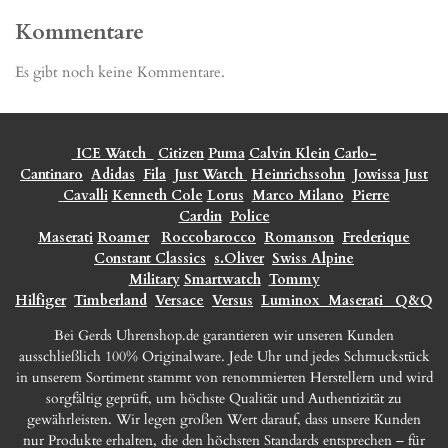
Kommentare
Es gibt noch keine Kommentare.
ICE Watch
Citizen
Puma
Calvin Klein
Carlo-
Cantinaro
Adidas
Fila
Just Watch
Heinrichssohn
Jowissa
Just
Cavalli
Kenneth Cole
Lorus
Marco Milano
Pierre
Cardin
Police
Maserati
Roamer
Roccobarocco
Romanson
Frederique
Constant Classics
s.Oliver
Swiss Alpine
Military
Smartwatch
Tommy
Hilfiger
Timberland
Versace
Versus
Luminox
Maserati
Q&Q
Bei Gerds Uhrenshop.de garantieren wir unseren Kunden
ausschließlich 100% Originalware. Jede Uhr und jedes Schmuckstück
in unserem Sortiment stammt von renommierten Herstellern und wird
sorgfältig geprüft, um höchste Qualität und Authentizität zu
gewährleisten. Wir legen großen Wert darauf, dass unsere Kunden
nur Produkte erhalten, die den höchsten Standards entsprechen – für