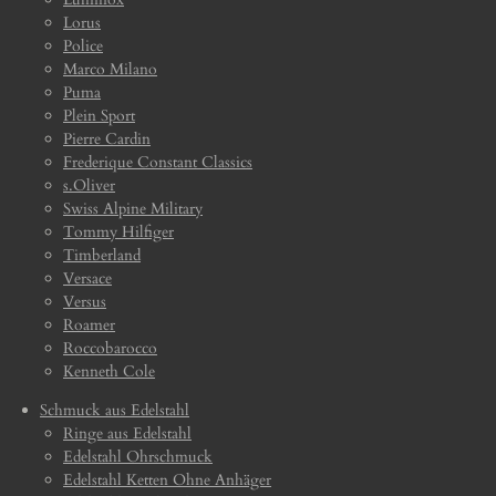
Lorus
Police
Marco Milano
Puma
Plein Sport
Pierre Cardin
Frederique Constant Classics
s.Oliver
Swiss Alpine Military
Tommy Hilfiger
Timberland
Versace
Versus
Roamer
Roccobarocco
Kenneth Cole
Schmuck aus Edelstahl
Ringe aus Edelstahl
Edelstahl Ohrschmuck
Edelstahl Ketten Ohne Anhäger