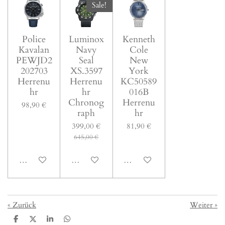
Sale!
Police
Luminox
Kenneth
Kavalan
Navy
Cole
PEWJD2
Seal
New
202703
XS.3597
York
Herrenu
Herrenu
KC50589
hr
hr
016B
Chronog
Herrenu
98,90 €
raph
hr
399,00 €
81,90 €
645,00 €
In den Warenkorb
In den Warenkorb
In den Warenkorb
«
Zurück
Weiter
»
T
T
T
T