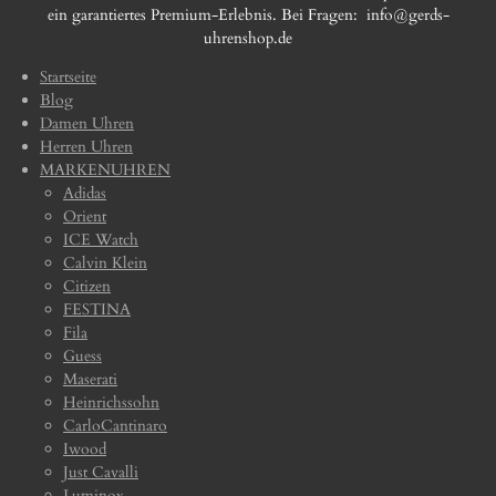
ein garantiertes Premium-Erlebnis. Bei Fragen:
info@gerds-
uhrenshop.de
Startseite
Blog
Damen Uhren
Herren Uhren
MARKENUHREN
Adidas
Orient
ICE Watch
Calvin Klein
Citizen
FESTINA
Fila
Guess
Maserati
Heinrichssohn
CarloCantinaro
Iwood
Just Cavalli
Luminox