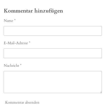
e
e
e
e
i
i
i
i
l
l
l
l
Kommentar hinzufügen
e
e
e
e
n
n
n
n
Name *
E-Mail-Adresse *
Nachricht *
Kommentar absenden