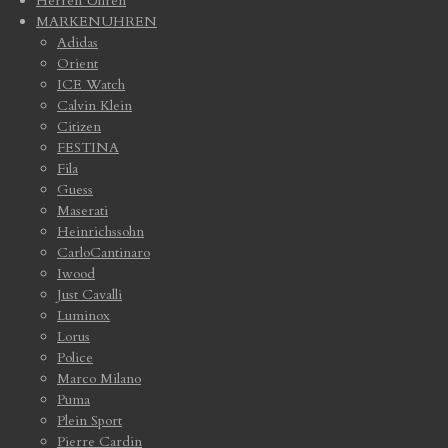
Herren Uhren
MARKENUHREN
Adidas
Orient
ICE Watch
Calvin Klein
Citizen
FESTINA
Fila
Guess
Maserati
Heinrichssohn
CarloCantinaro
Iwood
Just Cavalli
Luminox
Lorus
Police
Marco Milano
Puma
Plein Sport
Pierre Cardin