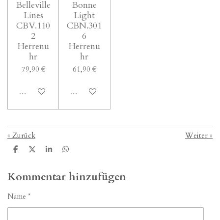
Belleville
Bonne
Lines
Light
CBV.110
CBN.301
2
6
Herrenu
Herrenu
hr
hr
79,90 €
61,90 €
In den Warenkorb
In den Warenkorb
«
Zurück
Weiter
»
T
T
T
T
e
e
e
e
i
i
i
i
l
l
l
l
Kommentar hinzufügen
e
e
e
e
n
n
n
n
Name *