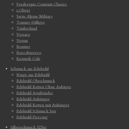
Frederique Constant Classics
s.Oliver
Swiss Alpine Military
Tommy Hilfiger
Timberland
Versace
Versus
Roamer
Roccobarocco
Kenneth Cole
Schmuck aus Edelstahl
Ringe aus Edelstahl
Edelstahl Ohrschmuck
Edelstahl Ketten Ohne Anhäger
Edelstahl Armbänder
Edelstahl Anhänger
Edelstahl Ketten mit Anhänger
Edelstahl Schmuck Sets
Edelstahl Piercing
Silberschmuck 925er