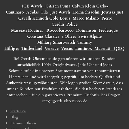
ICE Watch
Citizen
Puma
Calvin Klein
Carlo-
Cantinaro
Adidas
Fila
Just Watch
Heinrichssohn
Jowissa
Just
Cavalli
Kenneth Cole
Lorus
Marco Milano
Pierre
Cardin
Police
Maserati
Roamer
Roccobarocco
Romanson
Frederique
Constant Classics
s.Oliver
Swiss Alpine
Military
Smartwatch
Tommy
Hilfiger
Timberland
Versace
Versus
Luminox
Maserati
Q&Q
Bei Gerds Uhrenshop.de garantieren wir unseren Kunden
ausschließlich 100% Originalware. Jede Uhr und jedes
Schmuckstück in unserem Sortiment stammt von renommierten
Herstellern und wird sorgfältig geprüft, um höchste Qualität und
Authentizität zu gewährleisten. Wir legen großen Wert darauf, dass
unsere Kunden nur Produkte erhalten, die den höchsten Standards
entsprechen – für ein garantiertes Premium-Erlebnis. Bei Fragen:
info@gerds-uhrenshop.de
Startseite
Blog
Damen Uhren