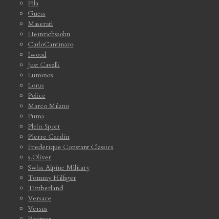
Fila
Guess
Maserati
Heinrichssohn
CarloCantinaro
Iwood
Just Cavalli
Luminox
Lorus
Police
Marco Milano
Puma
Plein Sport
Pierre Cardin
Frederique Constant Classics
s.Oliver
Swiss Alpine Military
Tommy Hilfiger
Timberland
Versace
Versus
Roamer