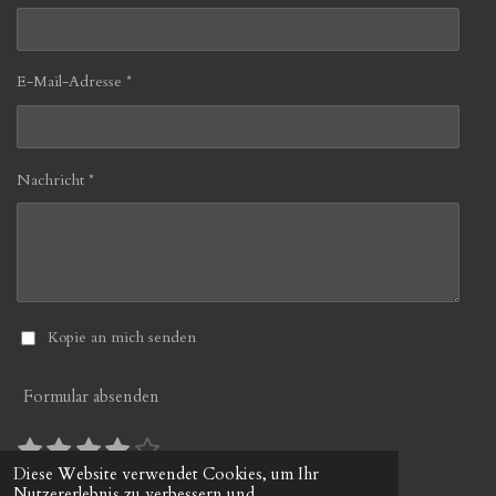
E-Mail-Adresse *
Nachricht *
Kopie an mich senden
Formular absenden
1
2
3
4
5
B
B
S
S
S
S
S
e
e
Diese Website verwendet Cookies, um Ihr
10 Stimmen
w
Nutzererlebnis zu verbessern und
w