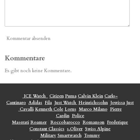
Kommentar absenden
Kommentare
Es gibt noch keine Kommentare.
ICE Watch
Citizen
Puma
Calvin Klein
Carlo-
Cantinaro
Adidas
Fila
Just Watch
Heinrichssohn
Jowissa
Just
Cavalli
Kenneth Cole
Lorus
Marco Milano
Pierre
Cardin
Police
Maserati
Roamer
Roccobarocco
Romanson
Frederique
Constant Classics
s.Oliver
Swiss Alpine
Military
Smartwatch
Tommy