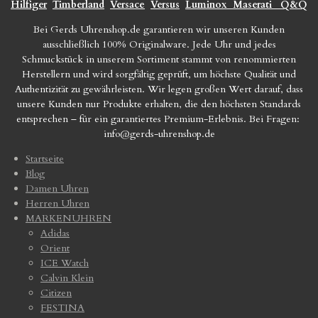
Hilfiger
Timberland
Versace
Versus
Luminox
Maserati
Q&Q
Bei Gerds Uhrenshop.de garantieren wir unseren Kunden
ausschließlich 100% Originalware. Jede Uhr und jedes
Schmuckstück in unserem Sortiment stammt von renommierten
Herstellern und wird sorgfältig geprüft, um höchste Qualität und
Authentizität zu gewährleisten. Wir legen großen Wert darauf, dass
unsere Kunden nur Produkte erhalten, die den höchsten Standards
entsprechen – für ein garantiertes Premium-Erlebnis. Bei Fragen:
info@gerds-uhrenshop.de
Startseite
Blog
Damen Uhren
Herren Uhren
MARKENUHREN
Adidas
Orient
ICE Watch
Calvin Klein
Citizen
FESTINA