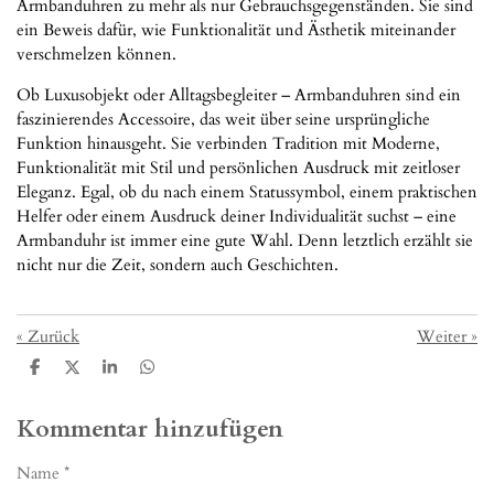
Armbanduhren zu mehr als nur Gebrauchsgegenständen. Sie sind
ein Beweis dafür, wie Funktionalität und Ästhetik miteinander
verschmelzen können.
Ob Luxusobjekt oder Alltagsbegleiter – Armbanduhren sind ein
faszinierendes Accessoire, das weit über seine ursprüngliche
Funktion hinausgeht. Sie verbinden Tradition mit Moderne,
Funktionalität mit Stil und persönlichen Ausdruck mit zeitloser
Eleganz. Egal, ob du nach einem Statussymbol, einem praktischen
Helfer oder einem Ausdruck deiner Individualität suchst – eine
Armbanduhr ist immer eine gute Wahl. Denn letztlich erzählt sie
nicht nur die Zeit, sondern auch Geschichten.
«
Zurück
Weiter
»
T
T
T
T
e
e
e
e
i
i
i
i
l
l
l
l
Kommentar hinzufügen
e
e
e
e
n
n
n
n
Name *