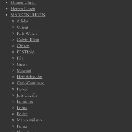
Damen Uhren
Herren Uhren
MARKENUHREN
Adidas
Orient
ICE Watch
Calvin Klein
Citizen
FESTINA
Fila
Guess
Maserati
Heinrichssohn
CarloCantinaro
Iwood
Just Cavalli
Luminox
Lorus
Police
Marco Milano
Puma