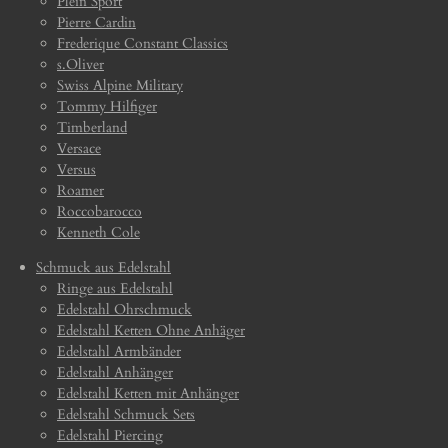
Plein Sport
Pierre Cardin
Frederique Constant Classics
s.Oliver
Swiss Alpine Military
Tommy Hilfiger
Timberland
Versace
Versus
Roamer
Roccobarocco
Kenneth Cole
Schmuck aus Edelstahl
Ringe aus Edelstahl
Edelstahl Ohrschmuck
Edelstahl Ketten Ohne Anhäger
Edelstahl Armbänder
Edelstahl Anhänger
Edelstahl Ketten mit Anhänger
Edelstahl Schmuck Sets
Edelstahl Piercing