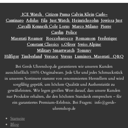
ICE Watch
Citizen
Puma
Calvin Klein
Carlo-
Cantinaro
Adidas
Fila
Just Watch
Heinrichssohn
Jowissa
Just
Cavalli
Kenneth Cole
Lorus
Marco Milano
Pierre
Cardin
Police
Maserati
Roamer
Roccobarocco
Romanson
Frederique
Constant Classics
s.Oliver
Swiss Alpine
Military
Smartwatch
Tommy
Hilfiger
Timberland
Versace
Versus
Luminox
Maserati
Q&Q
Bei Gerds Uhrenshop.de garantieren wir unseren Kunden
ausschließlich 100% Originalware. Jede Uhr und jedes Schmuckstück
in unserem Sortiment stammt von renommierten Herstellern und wird
sorgfältig geprüft, um höchste Qualität und Authentizität zu
gewährleisten. Wir legen großen Wert darauf, dass unsere Kunden
nur Produkte erhalten, die den höchsten Standards entsprechen – für
ein garantiertes Premium-Erlebnis. Bei Fragen:
info@gerds-
uhrenshop.de
Startseite
Blog