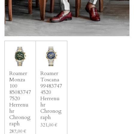
Roamer
Roamer
Monza
Toscana
100
99483747
85083747
4520
7520
Herrenu
Herrenu
hr
hr
Chronog
Chronog
raph
raph
321,00 €
287,00 €