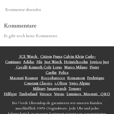
Kommentar absenden
Kommentare
Es gibt noch keine Kommentare.
ICE Watch
Citizen
Puma
Calvin Klein
Carlo-
Cantinaro
Adidas
Fila
Just Watch
Heinrichssohn
Jowissa
Just
Cavalli
Kenneth Cole
Lorus
Marco Milano
Pierre
Cardin
Police
Maserati
Roamer
Roccobarocco
Romanson
Frederique
Constant Classics
s.Oliver
Swiss Alpine
Military
Smartwatch
Tommy
Hilfiger
Timberland
Versace
Versus
Luminox
Maserati
Q&Q
Bei Gerds Uhrenshop.de garantieren wir unseren Kunden
ausschließlich 100% Originalware. Jede Uhr und jedes
Schmuckstück in unserem Sortiment stammt von renommierten