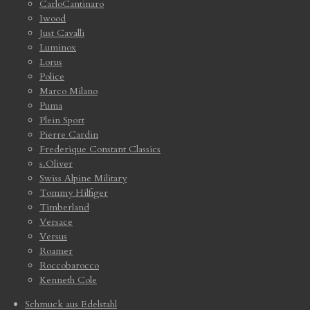
CarloCantinaro
Iwood
Just Cavalli
Luminox
Lorus
Police
Marco Milano
Puma
Plein Sport
Pierre Cardin
Frederique Constant Classics
s.Oliver
Swiss Alpine Military
Tommy Hilfiger
Timberland
Versace
Versus
Roamer
Roccobarocco
Kenneth Cole
Schmuck aus Edelstahl