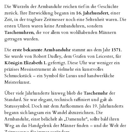
Die Wurzeln der Armbanduhr reichen tief in die Geschichte
zurück. Ihre Entwicklung begann im
16. Jahrhundert
, einer
Zeit, in der tragbare Zeitmesser noch eine Seltenheit waren. Die
ersten Uhren waren keine Armbanduhren, sondern
Taschenuhren
, die vor allem von wohlhabenden Männern
getragen wurden.
Die
erste bekannte Armbanduhr
stammt aus dem Jahr
1571
.
Sie wurde von Robert Dudley, dem Grafen von Leicester, für
Königin Elizabeth I.
gefertigt. Diese Uhr war weniger ein
präzises Messinstrument als vielmehr ein kunstvolles
Schmuckstück – ein Symbol für Luxus und handwerkliche
Meisterkunst.
Über viele Jahrhunderte hinweg blieb die
Taschenuhr
der
Standard. Sie war elegant, technisch raffiniert und galt als
Statussymbol. Doch mit dem Aufkommen des 19. Jahrhunderts
begann sich langsam ein Wandel abzuzeichnen. Die
Armbanduhr, einst belächelt als „Damenuhr“, sollte bald ihren
Weg an das Handgelenk der Männer finden – und die Welt der