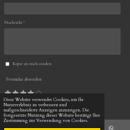
Nachricht *
Kopie an mich senden
Formular absenden
1
2
3
4
5
B
B
S
S
S
S
S
e
e
Diese Website verwendet Cookies, um Ihr
10 Stimmen
w
Nutzererlebnis zu verbessern und
w
t
t
t
t
t
© 2022 - 2026 gerds-uhrenshop.de
e
maßgeschneiderte Anzeigen anzuzeigen. Die
e
e
e
e
e
e
r
fortgesetzte Nutzung dieser Website bestätigt Ihre
r
r
r
r
r
r
t
Zustimmung zur Verwendung von Cookies.
t
u
n
n
n
n
n
u