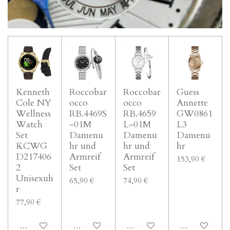
Kenneth
Roccobar
Roccobar
Guess
Cole NY
occo
occo
Annette
Wellness
RB.4469S
RB.4659
GW0861
Watch
-01M
L-01M
L3
Set
Damenu
Damenu
Damenu
KCWG
hr und
hr und
hr
D217406
Armreif
Armreif
153,90 €
2
Set
Set
Unisexuh
65,90 €
74,90 €
r
77,90 €
In den Warenkorb
In den Warenkorb
In den Warenkorb
In den Waren