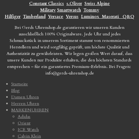
Constant Classics
s.Oliver
Swiss Alpine
Military
Smartwatch
Tommy
Hilfiger
Timberland
Versace
Versus
Luminox
Maserati
Q&Q
Bei Gerds Uhrenshop.de garantieren wir unseren Kunden
ausschließlich 100% Originalware. Jede Uhr und jedes
Schmuckstück in unserem Sortiment stammt von renommierten
Herstellern und wird sorgfältig geprüft, um höchste Qualität und
Authentizität zu gewährleisten. Wir legen großen Wert darauf, dass
unsere Kunden nur Produkte erhalten, die den höchsten Standards
entsprechen – für ein garantiertes Premium-Erlebnis. Bei Fragen:
info@gerds-uhrenshop.de
Startseite
Blog
Damen Uhren
Herren Uhren
MARKENUHREN
Adidas
Orient
ICE Watch
Calvin Klein