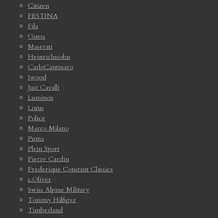
Citizen
FESTINA
Fila
Guess
Maserati
Heinrichssohn
CarloCantinaro
Iwood
Just Cavalli
Luminox
Lorus
Police
Marco Milano
Puma
Plein Sport
Pierre Cardin
Frederique Constant Classics
s.Oliver
Swiss Alpine Military
Tommy Hilfiger
Timberland