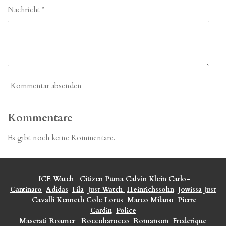
Nachricht *
Kommentar absenden
Kommentare
Es gibt noch keine Kommentare.
ICE Watch
Citizen
Puma
Calvin Klein
Carlo-
Cantinaro
Adidas
Fila
Just Watch
Heinrichssohn
Jowissa
Just
Cavalli
Kenneth Cole
Lorus
Marco Milano
Pierre
Cardin
Police
Maserati
Roamer
Roccobarocco
Romanson
Frederique